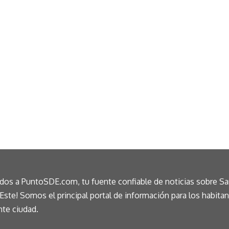
idos a PuntoSDE.com, tu fuente confiable de noticias sobre S
ste! Somos el principal portal de información para los habita
nte ciudad.