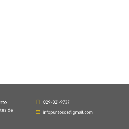
anto
829-821-9737
ntes de
infopuntosde@gmail.com