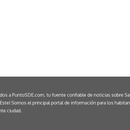
idos a PuntoSDE.com, tu fuente confiable de noticias sobre S
ste! Somos el principal portal de información para los habita
nte ciudad.