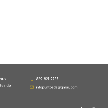
anto
829-821-9737
ntes de
infopuntosde@gmail.com