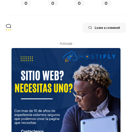
0
0
0
0
Leave a comment
- Publicidad -