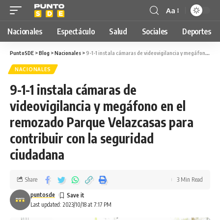
Aa
Nacionales
Espectáculo
Salud
Sociales
Deportes
PuntoSDE
>
Blog
>
Nacionales
>
9-1-1 instala cámaras de videovigilancia y megáfono en el remozado Parque Velazcasas para contribuir con la seguridad ciudadana
NACIONALES
9-1-1 instala cámaras de
videovigilancia y megáfono en el
remozado Parque Velazcasas para
contribuir con la seguridad
ciudadana
Share
3 Min Read
puntosde
Last updated: 2023/10/18 at 7:17 PM