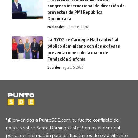
congreso internacional de dirección de
proyectos de PMI República
Dominicana
Nacionales
agosto 6, 2026
La NYO2 de Carnegie Hall cautivó al
público dominicano con dos exitosas
presentaciones, de la mano de
Fundación Sinfonía
Sociales
agosto 5, 2026
"¡Bienvenidos a PuntoSDE.com, tu fuente confiable de
noticias sobre Santo Domingo Este! Somos el principal
portal de información para los habitantes de esta vibrante