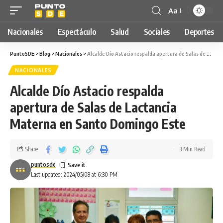
Aa
Nacionales
Espectáculo
Salud
Sociales
Deportes
PuntoSDE
>
Blog
>
Nacionales
>
Alcalde Dío Astacio respalda apertura de Salas de Lactancia Materna en Santo Domingo Este
NACIONALES
Alcalde Dío Astacio respalda
apertura de Salas de Lactancia
Materna en Santo Domingo Este
Share
3 Min Read
puntosde
Last updated: 2024/05/08 at 6:30 PM