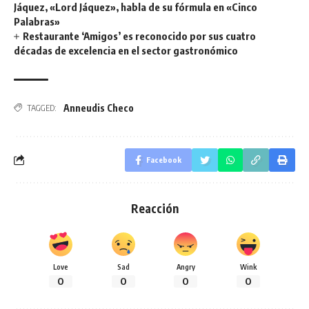
Jáquez, «Lord Jáquez», habla de su fórmula en «Cinco
Palabras»
Restaurante ‘Amigos’ es reconocido por sus cuatro
décadas de excelencia en el sector gastronómico
Anneudis Checo
TAGGED:
Facebook
Reacción
Love
Sad
Angry
Wink
0
0
0
0