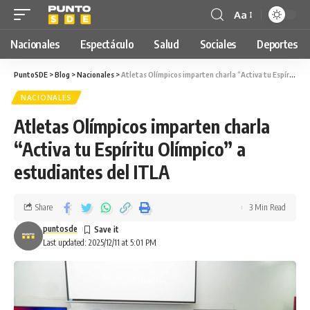
Aa
Nacionales
Espectáculo
Salud
Sociales
Deportes
PuntoSDE
>
Blog
>
Nacionales
>
Atletas Olímpicos imparten charla “Activa tu Espíritu Olímpico” a estudiantes del ITLA
NACIONALES
Atletas Olímpicos imparten charla
“Activa tu Espíritu Olímpico” a
estudiantes del ITLA
Share
3 Min Read
puntosde
Last updated: 2025/12/11 at 5:01 PM