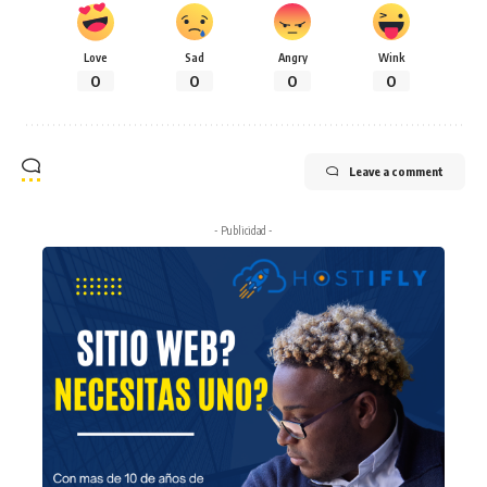
Love
Sad
Angry
Wink
0
0
0
0
Leave a comment
- Publicidad -