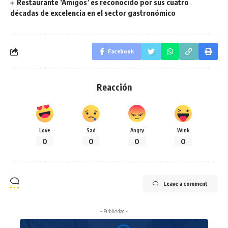
Restaurante ‘Amigos’ es reconocido por sus cuatro
décadas de excelencia en el sector gastronómico
Facebook
Reacción
Love
Sad
Angry
Wink
0
0
0
0
Leave a comment
- Publicidad -