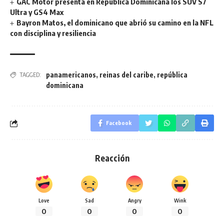
GAC Motor presenta en República Dominicana los SUV S7
Ultra y GS4 Max
Bayron Matos, el dominicano que abrió su camino en la NFL
con disciplina y resiliencia
panamericanos
,
reinas del caribe
,
república
TAGGED:
dominicana
Facebook
Reacción
Love
Sad
Angry
Wink
0
0
0
0