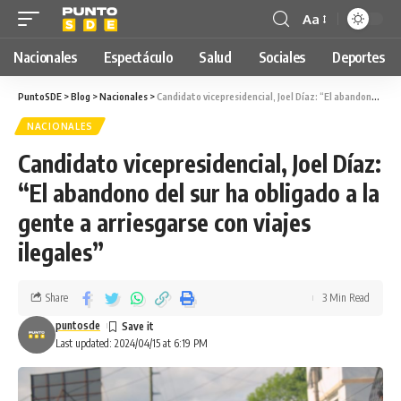
Aa
Nacionales
Espectáculo
Salud
Sociales
Deportes
PuntoSDE
>
Blog
>
Nacionales
>
Candidato vicepresidencial, Joel Díaz: “El abandono del sur ha obligado a la gente a arriesgarse con viajes ilegales”
NACIONALES
Candidato vicepresidencial, Joel Díaz:
“El abandono del sur ha obligado a la
gente a arriesgarse con viajes
ilegales”
Share
3 Min Read
puntosde
Last updated: 2024/04/15 at 6:19 PM