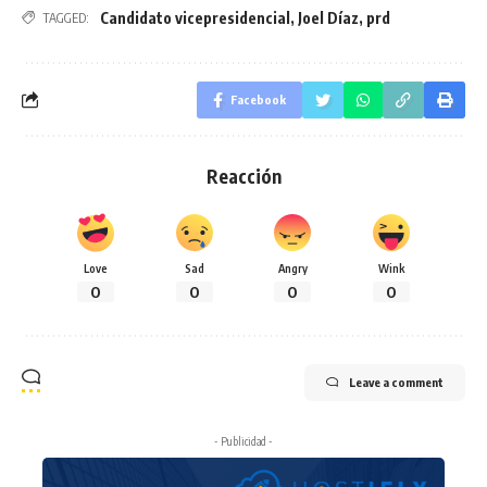
Candidato vicepresidencial
,
Joel Díaz
,
prd
TAGGED:
Facebook
Reacción
Love
Sad
Angry
Wink
0
0
0
0
Leave a comment
- Publicidad -