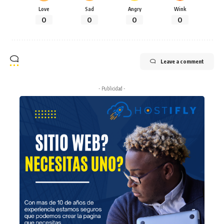
Love
Sad
Angry
Wink
0
0
0
0
Leave a comment
- Publicidad -