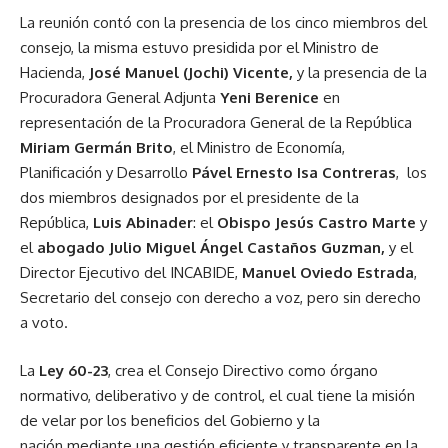
La reunión contó con la presencia de los cinco miembros del
consejo, la misma estuvo presidida por el Ministro de
Hacienda,
José Manuel (Jochi) Vicente,
y la presencia de la
Procuradora General Adjunta
Yeni Berenice
en
representación de la Procuradora General de la República
Miriam Germán Brito
, el Ministro de Economía,
Planificación y Desarrollo
Pável Ernesto Isa Contreras
, los
dos miembros designados por el presidente de la
República,
Luis Abinader
: el
Obispo Jesús Castro Marte
y
el
abogado Julio Miguel Ángel Castaños Guzman,
y
el
Director Ejecutivo del INCABIDE,
Manuel Oviedo Estrada
,
Secretario del consejo con derecho a voz, pero sin derecho
a voto.
La
Ley 60-23
, crea el Consejo Directivo como órgano
normativo, deliberativo y de control, el cual tiene la misión
de velar por los beneficios del Gobierno y la
nación mediante una gestión eficiente y transparente en la