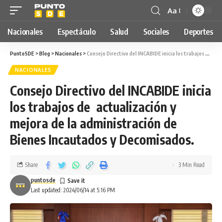
Aa
Nacionales
Espectáculo
Salud
Sociales
Deportes
PuntoSDE
>
Blog
>
Nacionales
>
Consejo Directivo del INCABIDE inicia los trabajos de actualización y mejora de la administración de Bienes Incautados y Decomisados.
NACIONALES
Consejo Directivo del INCABIDE inicia
los trabajos de actualización y
mejora de la administración de
Bienes Incautados y Decomisados.
Share
3 Min Read
puntosde
Last updated: 2024/06/14 at 5:16 PM