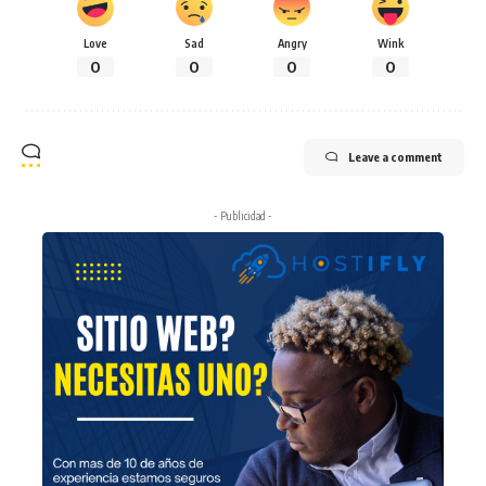
Love
Sad
Angry
Wink
0
0
0
0
Leave a comment
- Publicidad -