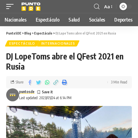
Aa
Nacionales
Espectáculo
Salud
Sociales
Deportes
PuntoSDE
>
Blog
>
Espectáculo
>
DJ LopeToms abre el QFest 2021 en Rusia
ESPECTÁCULO
INTERNACIONALES
DJ LopeToms abre el QFest 2021 en
Rusia
Share
3 Min Read
puntosde
Last updated: 2023/05/24 at 6:14 PM