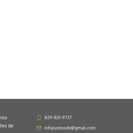
anto
829-821-9737
ntes de
infopuntosde@gmail.com