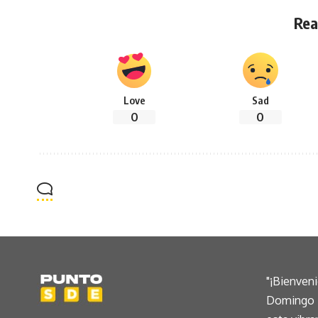
Rea
Love
Sad
0
0
"¡Bienven
Domingo E