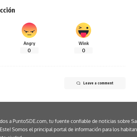
cción
Angry
Wink
0
0
Leave a comment
idos a PuntoSDE.com, tu fuente confiable de noticias sobre S
ste! Somos el principal portal de información para los habita