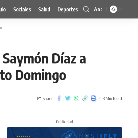
ulo
Sociales
Salud
Deportes
Aa
go
 Saymón Díaz a
nto Domingo
Share
3 Min Read
- Publicidad -