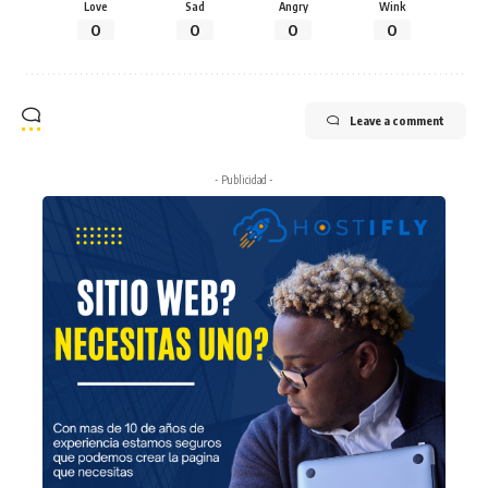
Love
Sad
Angry
Wink
0
0
0
0
Leave a comment
- Publicidad -