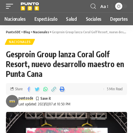
Aa
Nacionales
Espectáculo
Salud
Sociales
Deportes
PuntoSDE
>
Blog
>
Nacionales
>
Gesproin Group lanza Coral Golf Resort, nuevo desarrollo maestro en Punta Cana
NACIONALES
Gesproin Group lanza Coral Golf
Resort, nuevo desarrollo maestro en
Punta Cana
Share
5 Min Read
puntosde
Last updated: 2023/12/07 at 10:50 PM