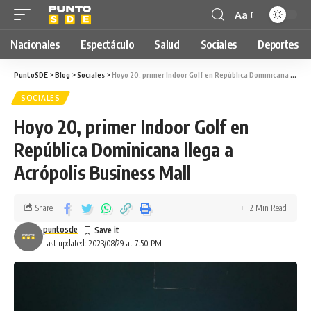
Aa
Nacionales
Espectáculo
Salud
Sociales
Deportes
PuntoSDE
>
Blog
>
Sociales
>
Hoyo 20, primer Indoor Golf en República Dominicana llega a Acrópolis Business Mall
SOCIALES
Hoyo 20, primer Indoor Golf en
República Dominicana llega a
Acrópolis Business Mall
Share
2 Min Read
puntosde
Last updated: 2023/08/29 at 7:50 PM