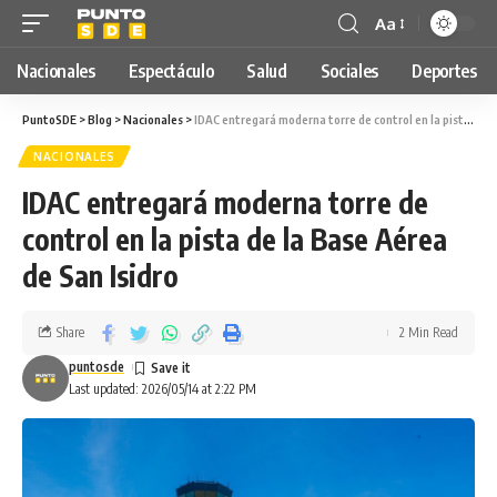
Aa
Nacionales
Espectáculo
Salud
Sociales
Deportes
PuntoSDE
>
Blog
>
Nacionales
>
IDAC entregará moderna torre de control en la pista de la Base Aérea de San Isidro
NACIONALES
IDAC entregará moderna torre de
control en la pista de la Base Aérea
de San Isidro
Share
2 Min Read
puntosde
Last updated: 2026/05/14 at 2:22 PM