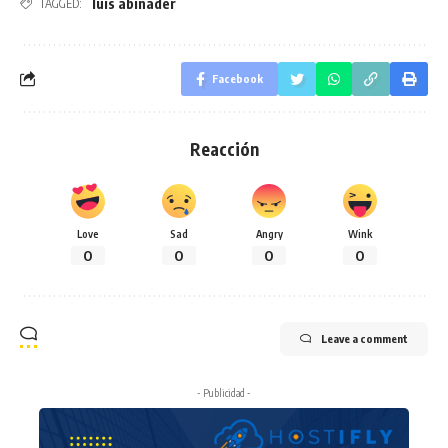
luis abinader
TAGGED:
Facebook
Reacción
Love
Sad
Angry
Wink
0
0
0
0
Leave a comment
- Publicidad -