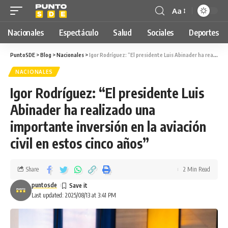
Aa
Nacionales
Espectáculo
Salud
Sociales
Deportes
PuntoSDE
>
Blog
>
Nacionales
>
Igor Rodríguez: “El presidente Luis Abinader ha realizado una importante inversión en la aviación civil en estos cinco años”
NACIONALES
Igor Rodríguez: “El presidente Luis
Abinader ha realizado una
importante inversión en la aviación
civil en estos cinco años”
Share
2 Min Read
puntosde
Last updated: 2025/08/13 at 3:41 PM