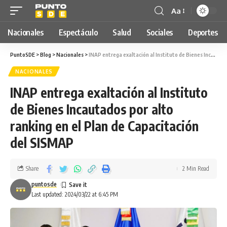
Aa
Nacionales
Espectáculo
Salud
Sociales
Deportes
PuntoSDE
>
Blog
>
Nacionales
>
INAP entrega exaltación al Instituto de Bienes Incautados por alto ranking en el Plan de Capacitación del SISMAP
NACIONALES
INAP entrega exaltación al Instituto
de Bienes Incautados por alto
ranking en el Plan de Capacitación
del SISMAP
Share
2 Min Read
puntosde
Last updated: 2024/03/22 at 6:45 PM