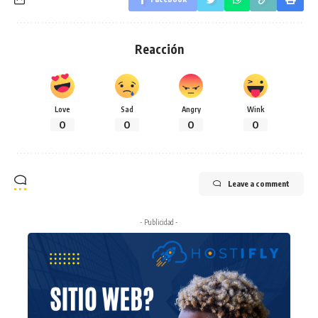
Reacción
Love
Sad
Angry
Wink
0
0
0
0
Leave a comment
- Publicidad -