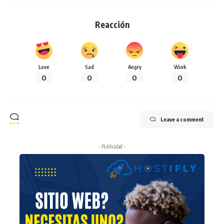
Reacción
Love
Sad
Angry
Wink
0
0
0
0
Leave a comment
- Publicidad -