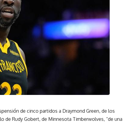
nsión de cinco partidos a Draymond Green, de los
ello de Rudy Gobert, de Minnesota Timberwolves, “de una