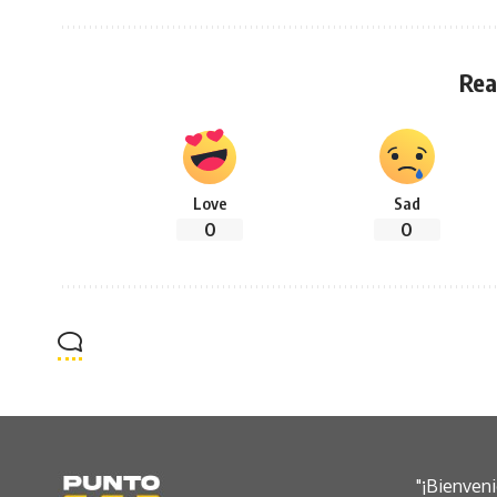
Rea
Love
Sad
0
0
"¡Bienven