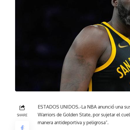
ESTADOS UNIDOS.-La NBA anunció una suspe
Warriors de Golden State, por sujetar el cu
SHARE
manera antideportiva y peligrosa”.