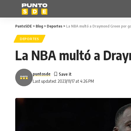
PuntoSDE
>
Blog
>
Deportes
>
La NBA multó a Draymond Green por go
DEPORTES
La NBA multó a Dray
puntosde
Last updated: 2023/11/17 at 4:26 PM