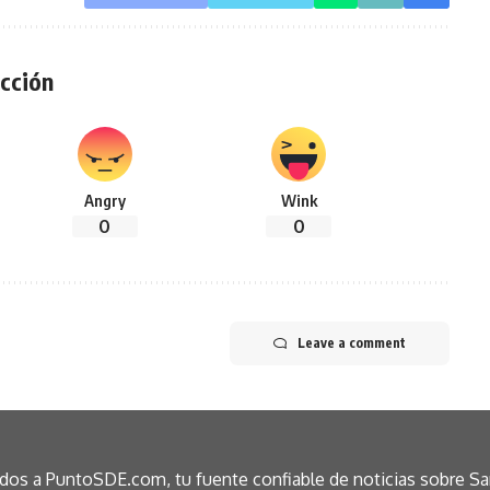
cción
Angry
Wink
0
0
Leave a comment
idos a PuntoSDE.com, tu fuente confiable de noticias sobre S