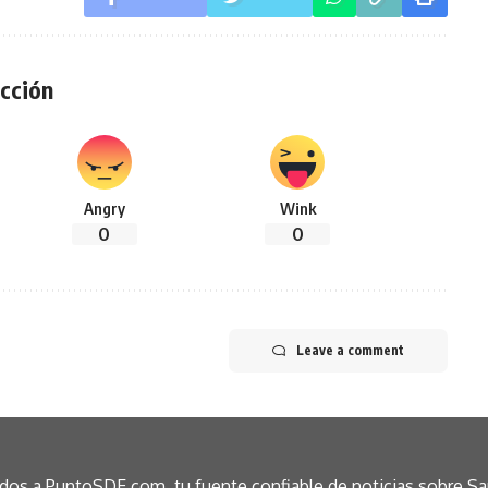
cción
Angry
Wink
0
0
Leave a comment
idos a PuntoSDE.com, tu fuente confiable de noticias sobre S