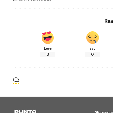
Rea
Love
Sad
0
0
"¡Bienven