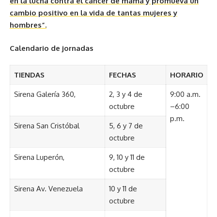
en la lucha contra el cáncer de mama y promueva un
cambio positivo en la vida de tantas mujeres y
hombres”.
Calendario de jornadas
TIENDAS
FECHAS
HORARIO
Sirena Galería 360,
2, 3 y 4 de
9:00 a.m.
octubre
–6:00
p.m.
Sirena San Cristóbal
5, 6 y 7 de
octubre
Sirena Luperón,
9, 10 y 11 de
octubre
Sirena Av. Venezuela
10 y 11 de
octubre