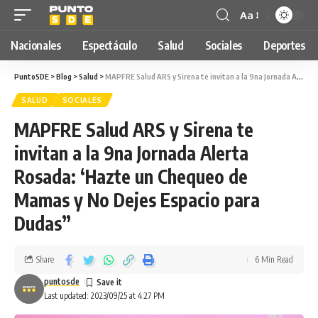
Aa
Nacionales
Espectáculo
Salud
Sociales
Deportes
PuntoSDE
>
Blog
>
Salud
>
MAPFRE Salud ARS y Sirena te invitan a la 9na Jornada Alerta Rosada: ‘Hazte un Chequeo de Mamas y No Dejes Espacio para Dudas”
SALUD
SOCIALES
MAPFRE Salud ARS y Sirena te
invitan a la 9na Jornada Alerta
Rosada: ‘Hazte un Chequeo de
Mamas y No Dejes Espacio para
Dudas”
Share
6 Min Read
puntosde
Last updated: 2023/09/25 at 4:27 PM