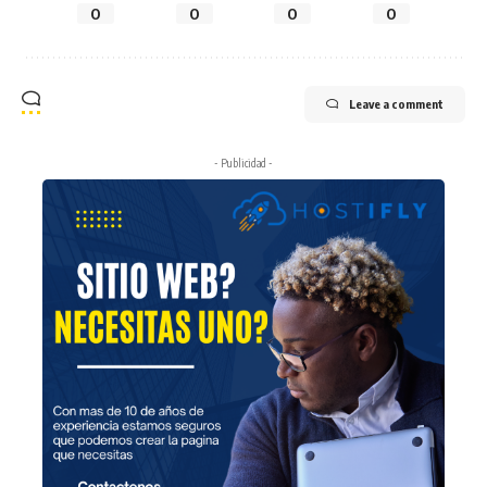
0
0
0
0
Leave a comment
- Publicidad -