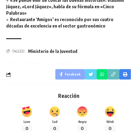
«Se puede vivir de contar las buenas historias»: Vladimir
Jáquez, «Lord Jáquez», habla de su fórmula en «Cinco
Palabras»
Restaurante ‘Amigos’ es reconocido por sus cuatro
décadas de excelencia en el sector gastronómico
Ministerio de la Juventud
TAGGED:
Facebook
Reacción
Love
Sad
Angry
Wink
0
0
0
0