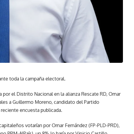
nte toda la campaña electoral.
ía por el Distrito Nacional en la alianza Rescate RD, Omar
les a Guillermo Moreno, candidato del Partido
 reciente encuesta publicada.
s capitaleños votarían por Omar Fernández (FP-PLD-PRD),
o PRM-AlPaís), un 8% lo haría por Vinicio Castillo