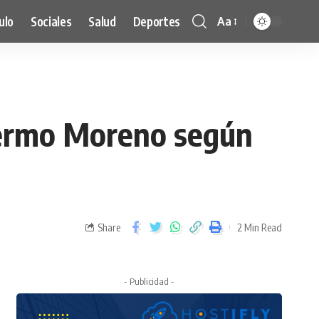
ulo
Sociales
Salud
Deportes
Aa
lermo Moreno según
Share
2 Min Read
- Publicidad -