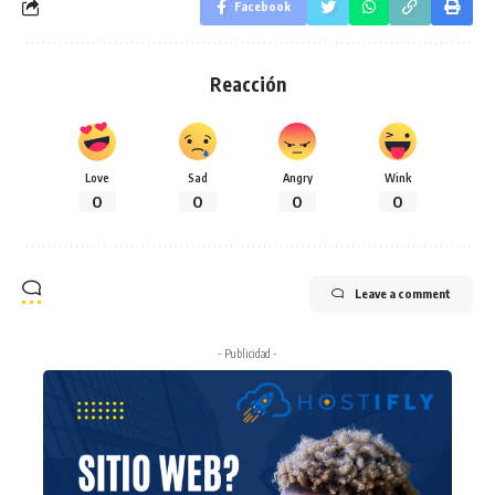
Facebook
Reacción
Love
Sad
Angry
Wink
0
0
0
0
Leave a comment
- Publicidad -