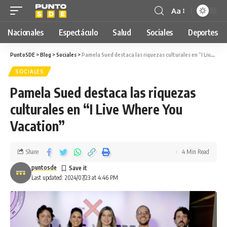
Aa
Nacionales
Espectáculo
Salud
Sociales
Deportes
PuntoSDE
>
Blog
>
Sociales
>
Pamela Sued destaca las riquezas culturales en “I Live Where You Vacation”
SOCIALES
Pamela Sued destaca las riquezas
culturales en “I Live Where You
Vacation”
Share
4 Min Read
puntosde
Last updated: 2024/07/23 at 4:46 PM