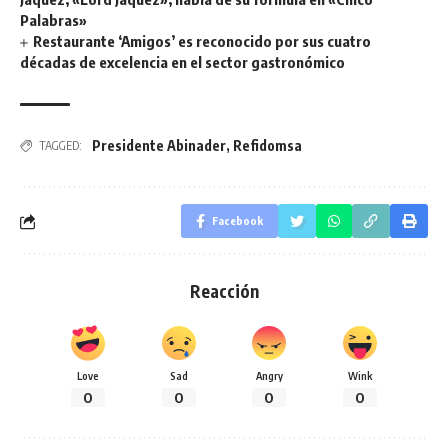
Palabras»
Restaurante ‘Amigos’ es reconocido por sus cuatro
décadas de excelencia en el sector gastronómico
Presidente Abinader
,
Refidomsa
TAGGED:
Facebook
Reacción
Love
Sad
Angry
Wink
0
0
0
0