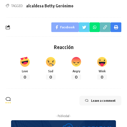
alcaldesa Betty Gerónimo
TAGGED:
Facebook
Reacción
Love
Sad
Angry
Wink
0
0
0
0
Leave a comment
- Publicidad -