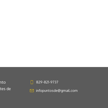
anto
829-821-9737
ntes de
infopuntosde@gmail.com