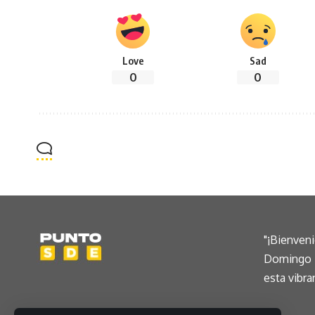
Love
Sad
0
0
"¡Bienven
Domingo E
esta vibra