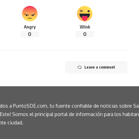
Angry
Wink
0
0
Leave a comment
idos a PuntoSDE.com, tu fuente confiable de noticias sobre S
ste! Somos el principal portal de información para los habita
nte ciudad.