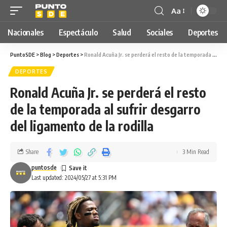
Aa
Nacionales
Espectáculo
Salud
Sociales
Deportes
PuntoSDE
>
Blog
>
Deportes
>
Ronald Acuña Jr. se perderá el resto de la temporada al sufrir desgarro del ligamento de la rodilla
DEPORTES
Ronald Acuña Jr. se perderá el resto
de la temporada al sufrir desgarro
del ligamento de la rodilla
Share
3 Min Read
puntosde
Last updated: 2024/05/27 at 5:31 PM