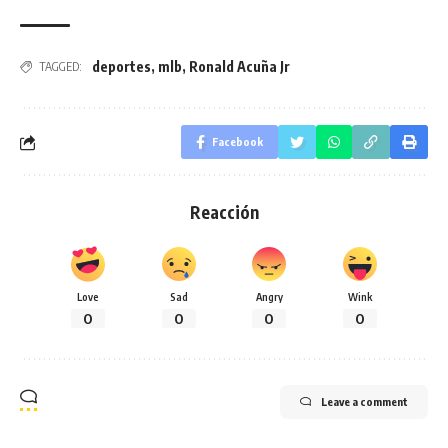
deportes
,
mlb
,
Ronald Acuña Jr
TAGGED:
Facebook
Reacción
Love
Sad
Angry
Wink
0
0
0
0
Leave a comment