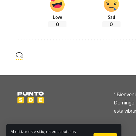
Love
Sad
0
0
"¡Bienven
Domingo E
esta vibra
Al utilizar este sitio, usted acepta las