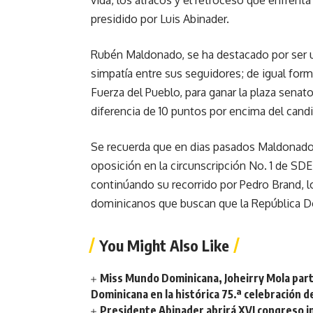
vida, los atracos y el retroceso que enfrent
presidido por Luis Abinader.
Rubén Maldonado, se ha destacado por ser u
simpatía entre sus seguidores; de igual form
Fuerza del Pueblo, para ganar la plaza sena
diferencia de 10 puntos por encima del cand
Se recuerda que en dias pasados Maldonado, 
oposición en la circunscripción No. 1 de SDE
continúando su recorrido por Pedro Brand, l
dominicanos que buscan que la República Do
You Might Also Like
Miss Mundo Dominicana, Joheirry Mola part
Dominicana en la histórica 75.ª celebración 
Presidente Abinader abrirá XVI congreso i