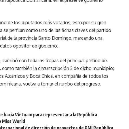
a la República Dominicana, en el presente gobierno
no de los diputados más votados, esto por su gran
a se perfilan como uno de las fichas claves del partido
torial de la provincia Santo Domingo, marcando una
idatos opositor de gobierno.
caminó con toda las tropas del principal partido de
, como también la circunscripción 3 de dicho munícipio;
os Alcarrizos y Boca Chica, en compañía de todos los
minicana, vuelva a tomar el rumbo del progreso.
e hacia Vietnam para representar a la República
de Miss World
nternacional de dirección de proyectos de PMI República