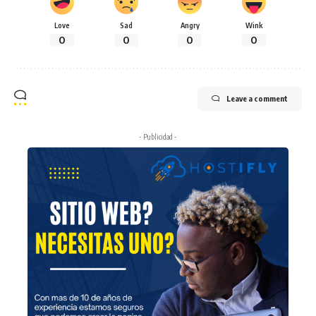
Love
Sad
Angry
Wink
0
0
0
0
Leave a comment
- Publicidad -