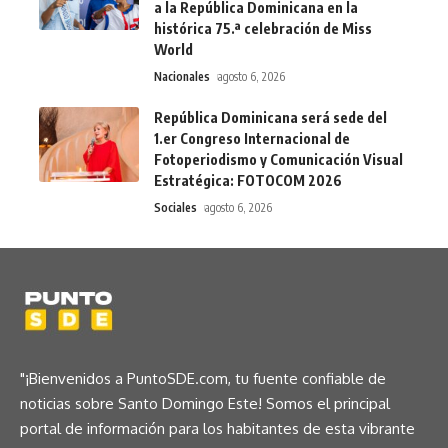
a la República Dominicana en la
histórica 75.ª celebración de Miss
World
Nacionales
agosto 6, 2026
República Dominicana será sede del
1.er Congreso Internacional de
Fotoperiodismo y Comunicación Visual
Estratégica: FOTOCOM 2026
Sociales
agosto 6, 2026
"¡Bienvenidos a PuntoSDE.com, tu fuente confiable de
noticias sobre Santo Domingo Este! Somos el principal
portal de información para los habitantes de esta vibrante