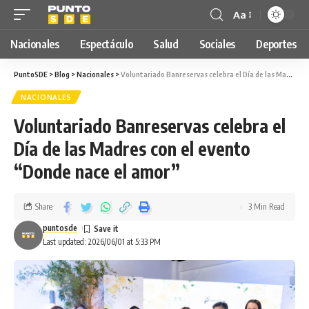
Aa
Nacionales
Espectáculo
Salud
Sociales
Deportes
PuntoSDE
>
Blog
>
Nacionales
>
Voluntariado Banreservas celebra el Día de las Madres con el evento “Donde nace el amor”
NACIONALES
Voluntariado Banreservas celebra el
Día de las Madres con el evento
“Donde nace el amor”
Share
3 Min Read
puntosde
Last updated: 2026/06/01 at 5:33 PM