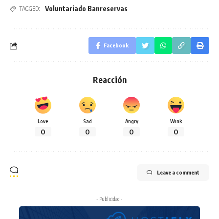
Voluntariado Banreservas
TAGGED:
Facebook
Reacción
Love
Sad
Angry
Wink
0
0
0
0
Leave a comment
- Publicidad -