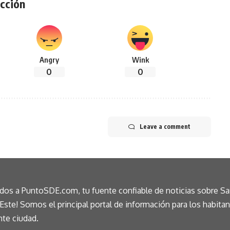
cción
Angry
Wink
0
0
Leave a comment
idos a PuntoSDE.com, tu fuente confiable de noticias sobre S
ste! Somos el principal portal de información para los habita
nte ciudad.