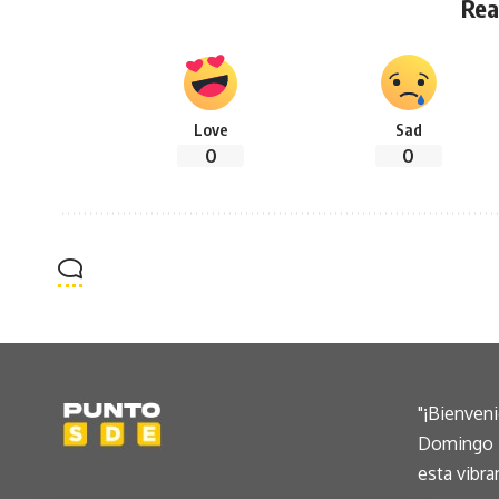
Rea
Love
Sad
0
0
"¡Bienven
Domingo E
esta vibra