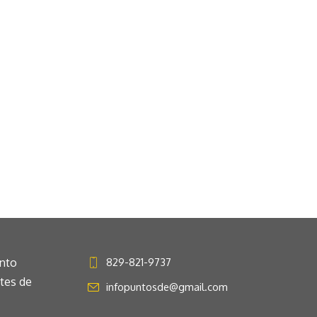
anto
829-821-9737
ntes de
infopuntosde@gmail.com