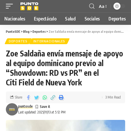
Aa
Nacionales
Espectáculo
Salud
Sociales
Deportes
PuntoSDE
>
Blog
>
Deportes
>
Zoe Saldaña envía mensaje de apoyo al equipo dominicano previo al “Showdown: RD vs PR” en el Citi Field de Nueva York
DEPORTES
INTERNACIONALES
Zoe Saldaña envía mensaje de apoyo
al equipo dominicano previo al
“Showdown: RD vs PR” en el
Citi Field de Nueva York
Share
3 Min Read
puntosde
Last updated: 2025/11/13 at 5:12 PM