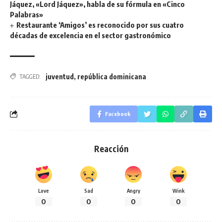
Jáquez, «Lord Jáquez», habla de su fórmula en «Cinco
Palabras»
Restaurante ‘Amigos’ es reconocido por sus cuatro
décadas de excelencia en el sector gastronómico
juventud
,
república dominicana
TAGGED:
Facebook
Reacción
Love
Sad
Angry
Wink
0
0
0
0