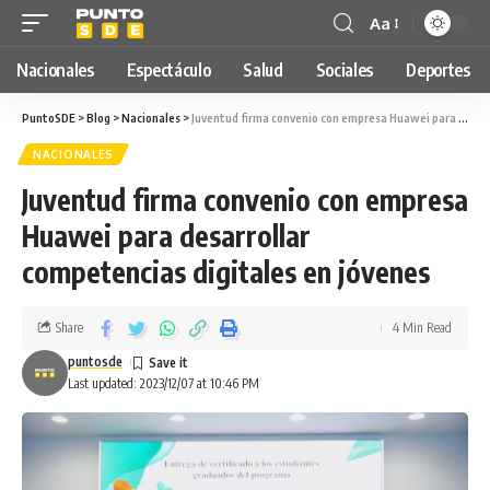
Aa
Nacionales
Espectáculo
Salud
Sociales
Deportes
PuntoSDE
>
Blog
>
Nacionales
>
Juventud firma convenio con empresa Huawei para desarrollar competencias digitales en jóvenes
NACIONALES
Juventud firma convenio con empresa
Huawei para desarrollar
competencias digitales en jóvenes
Share
4 Min Read
puntosde
Last updated: 2023/12/07 at 10:46 PM